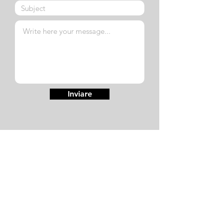
Inviare
hello@mattiabeltrame.com
Venezia | Cagliari