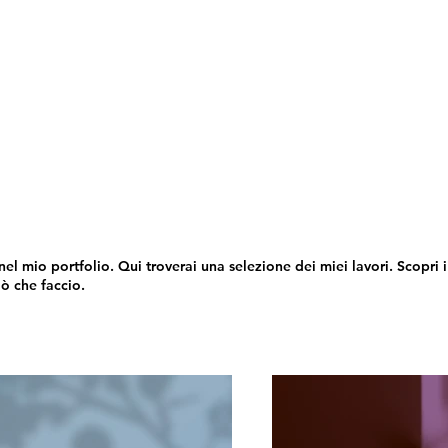
Works
Services
About
nel mio portfolio. Qui troverai una selezione dei miei lavori. Scopri 
iò che faccio.